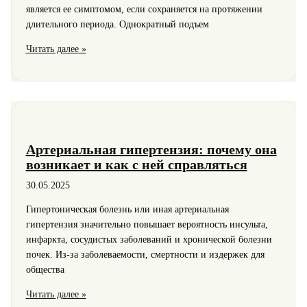
является ее симптомом, если сохраняется на протяжении
длительного периода. Однократный подъем
Особенности
Читать далее »
показателя
давления
160
на
80
Артериальная гипертензия: почему она
возникает и как с ней справляться
30.05.2025
Гипертоническая болезнь или иная артериальная
гипертензия значительно повышает вероятность инсульта,
инфаркта, сосудистых заболеваний и хронической болезни
почек. Из-за заболеваемости, смертности и издержек для
общества
Артериальная
Читать далее »