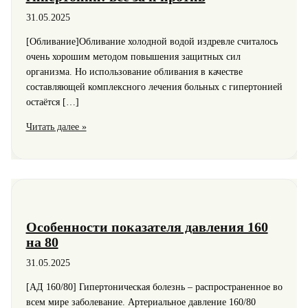
31.05.2025
[Обливание]Обливание холодной водой издревле считалось
очень хорошим методом повышения защитных сил
организма. Но использование обливания в качестве
составляющей комплексного лечения больных с гипертонией
остаётся […]
Закаливание
Читать далее »
организма
при
гипертонии:
все
за
и
Особенности показателя давления 160
против
на 80
31.05.2025
[АД 160/80] Гипертоническая болезнь – распространенное во
всем мире заболевание. Артериальное давление 160/80