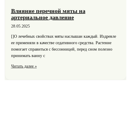
сосудистой
Влияние перечной мяты на
системы
артериальное давление
28.05.2025
[]О лечебных свойствах мяты наслышан каждый. Издревле
ее применяли в качестве седативного средства. Растение
помогает справиться с бессонницей, перед сном полезно
принимать ванну с
Влияние
Читать далее »
перечной
мяты
на
артериальное
давление