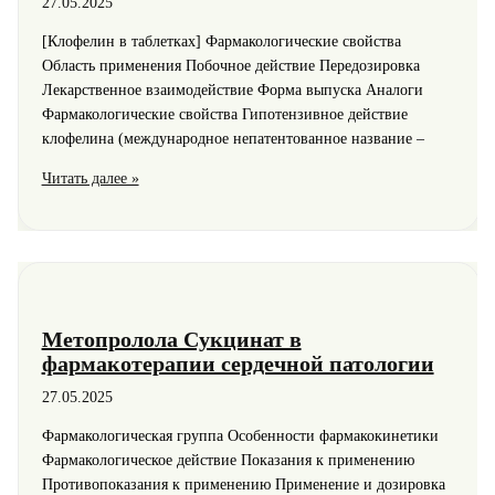
27.05.2025
[Клофелин в таблетках] Фармакологические свойства
Область применения Побочное действие Передозировка
Лекарственное взаимодействие Форма выпуска Аналоги
Фармакологические свойства Гипотензивное действие
клофелина (международное непатентованное название –
Клофелин:
Читать далее »
сфера
применения,
аналоги
Метопролола Сукцинат в
фармакотерапии сердечной патологии
27.05.2025
Фармакологическая группа Особенности фармакокинетики
Фармакологическое действие Показания к применению
Противопоказания к применению Применение и дозировка