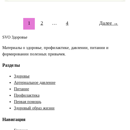
таблеток,
или
как
предотвратить
1
2
…
4
Далее
→
гипертонию
SVO Здоровье
Материалы о здоровье, профилактике, давлении, питании и
формировании полезных привычек.
Разделы
Здоровье
Артериальное давление
Питание
Профилактика
Первая помощь
Здоровый образ жизни
Навигация