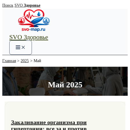
Перейти
Поиск
SVO
Здоровье
к
содержимому
SVO Здоровье
Main
Menu
Главная
2025
Май
Май 2025
Закаливание организма при
гипертонии: все за и против