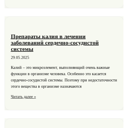
гипертензия:
почему
она
возникает
и
как
Препараты калия в лечении
с
заболеваний сердечно-сосудистой
ней
системы
справляться
29.05.2025
Калий – это микроэлемент, выполняющий очень важные
функции в организме человека. Особенно это касается
сердечно-сосудистой системы. Поэтому при недостаточности
этого вещества в организме назначаются
Препараты
Читать далее »
калия
в
лечении
заболеваний
сердечно-