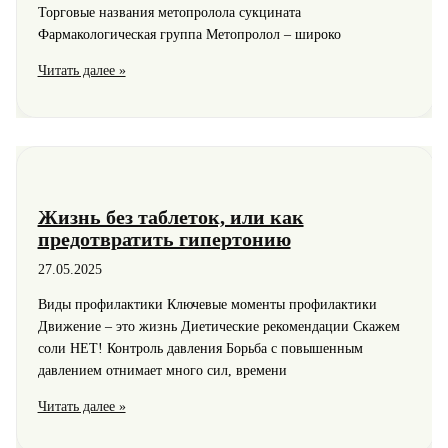
Торговые названия метопролола сукцината
Фармакологическая группа Метопролол – широко
Метопролола
Читать далее »
Сукцинат
в
фармакотерапии
сердечной
патологии
Жизнь без таблеток, или как
предотвратить гипертонию
27.05.2025
Виды профилактики Ключевые моменты профилактики
Движение – это жизнь Диетические рекомендации Скажем
соли НЕТ! Контроль давления Борьба с повышенным
давлением отнимает много сил, времени
Жизнь
Читать далее »
без