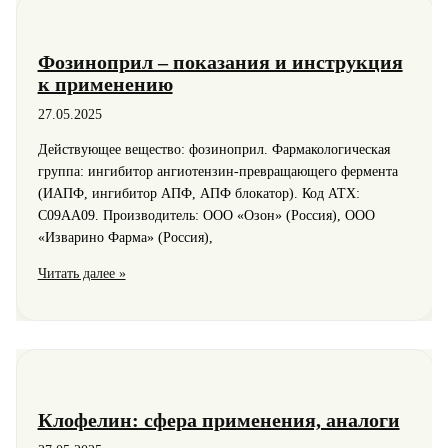
40
—
что
Фозиноприл – показания и инструкция
делать?
к применению
27.05.2025
Действующее вещество: фозиноприл. Фармакологическая
группа: ингибитор ангиотензин-превращающего фермента
(ИАПФ, ингибитор АПФ, АПФ блокатор). Код АТХ:
С09АА09. Производитель: ООО «Озон» (Россия), ООО
«Изварино Фарма» (Россия),
Фозиноприл
Читать далее »
–
показания
и
инструкция
к
применению
Клофелин: сфера применения, аналоги