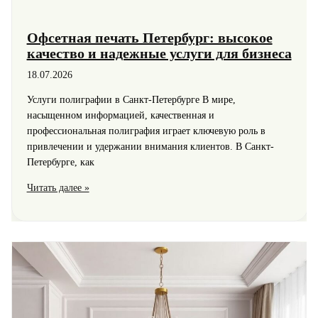
Офсетная печать Петербург: высокое
качество и надежные услуги для бизнеса
18.07.2026
Услуги полиграфии в Санкт-Петербурге В мире,
насыщенном информацией, качественная и
профессиональная полиграфия играет ключевую роль в
привлечении и удержании внимания клиентов. В Санкт-
Петербурге, как
Офсетная
Читать далее »
печать
Петербург:
высокое
качество
и
надежные
услуги
для