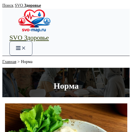
Перейти
Поиск
SVO
Здоровье
к
содержимому
SVO Здоровье
Main
Menu
Главная
Норма
Норма