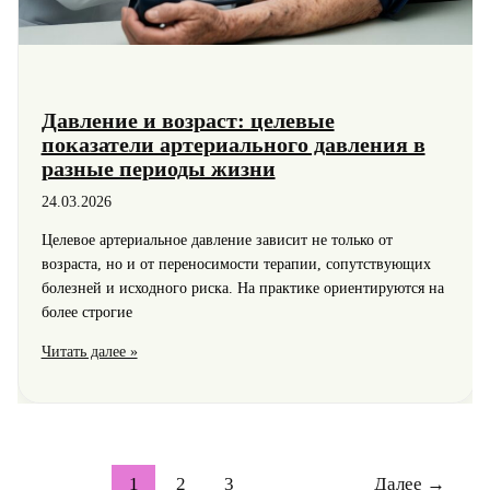
Давление и возраст: целевые
показатели артериального давления в
разные периоды жизни
24.03.2026
Целевое артериальное давление зависит не только от
возраста, но и от переносимости терапии, сопутствующих
болезней и исходного риска. На практике ориентируются на
более строгие
Давление
Читать далее »
и
возраст:
целевые
показатели
артериального
1
2
3
Далее
→