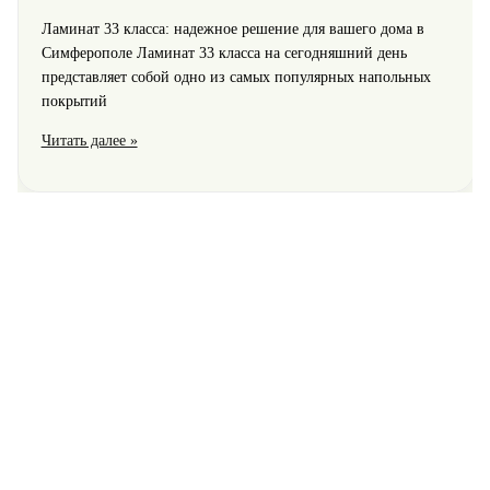
Ламинат 33 класса: надежное решение для вашего дома в
Симферополе Ламинат 33 класса на сегодняшний день
представляет собой одно из самых популярных напольных
покрытий
Ламинат
Читать далее »
33
класса
для
долговечного
и
стильного
интерьера
в
Симферополе