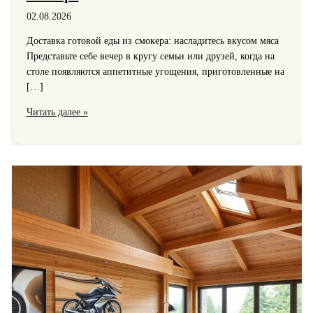
02.08.2026
Доставка готовой еды из смокера: насладитесь вкусом мяса
Представьте себе вечер в кругу семьи или друзей, когда на
столе появляются аппетитные угощения, приготовленные на
[…]
Рестораны
Читать далее »
с
мясом
в
Москве:
насладитесь
уникальными
блюдами
смокера