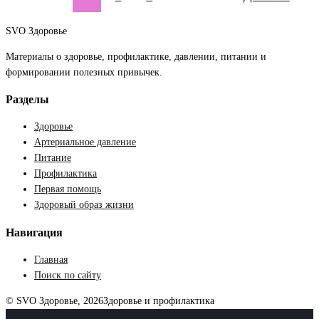
давления
в
SVO Здоровье
разные
периоды
Материалы о здоровье, профилактике, давлении, питании и
жизни
формировании полезных привычек.
Разделы
Здоровье
Артериальное давление
Питание
Профилактика
Первая помощь
Здоровый образ жизни
Навигация
Главная
Поиск по сайту
© SVO Здоровье, 2026
Здоровье и профилактика