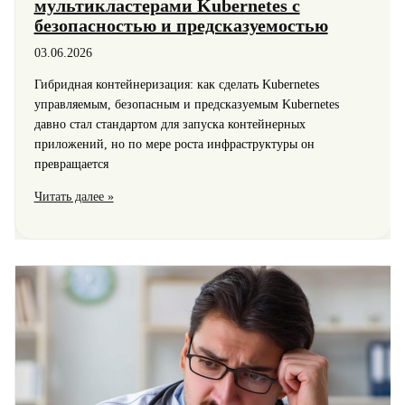
мультикластерами Kubernetes с
безопасностью и предсказуемостью
03.06.2026
Гибридная контейнеризация: как сделать Kubernetes
управляемым, безопасным и предсказуемым Kubernetes
давно стал стандартом для запуска контейнерных
приложений, но по мере роста инфраструктуры он
превращается
Платформа
Читать далее »
контейнеризации
Боцман:
гибридное
управление
мультикластерами
Kubernetes
с
безопасностью
и
предсказуемостью