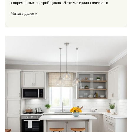
современных застройщиков. Этот материал сочетает в
Дубль
Читать далее »
строительный
для
постройки
домов
из
клееного
бруса
гарантирует
качество