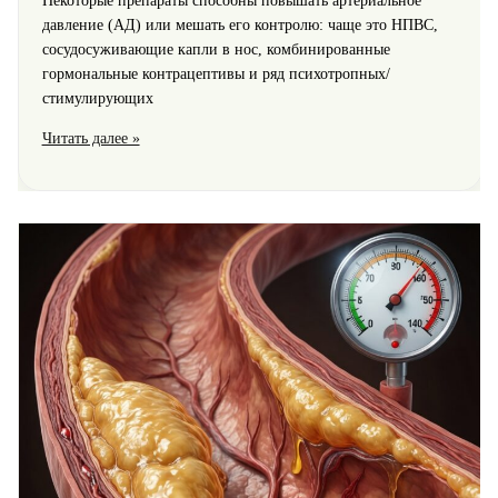
Некоторые препараты способны повышать артериальное
давление (АД) или мешать его контролю: чаще это НПВС,
сосудосуживающие капли в нос, комбинированные
гормональные контрацептивы и ряд психотропных/
стимулирующих
Лекарства,
Читать далее »
которые
поднимают
давление:
влияние
НПВС,
капель
в
нос
и
контрацептивов