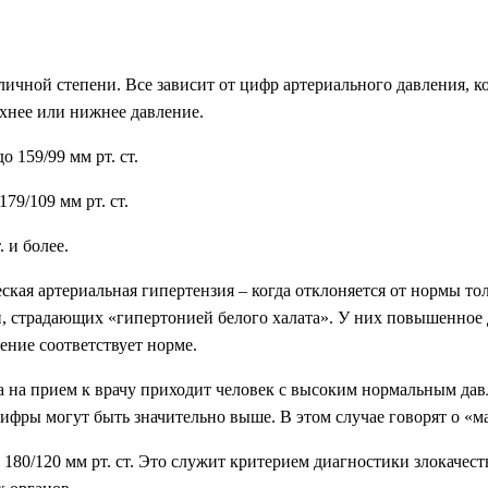
ичной степени. Все зависит от цифр артериального давления, к
рхнее или нижнее давление.
о 159/99 мм рт. ст.
79/109 мм рт. ст.
 и более.
ская артериальная гипертензия – когда отклоняется от нормы т
, страдающих «гипертонией белого халата». У них повышенное д
ние соответствует норме.
а на прием к врачу приходит человек с высоким нормальным да
а цифры могут быть значительно выше. В этом случае говорят о 
180/120 мм рт. ст. Это служит критерием диагностики злокачес