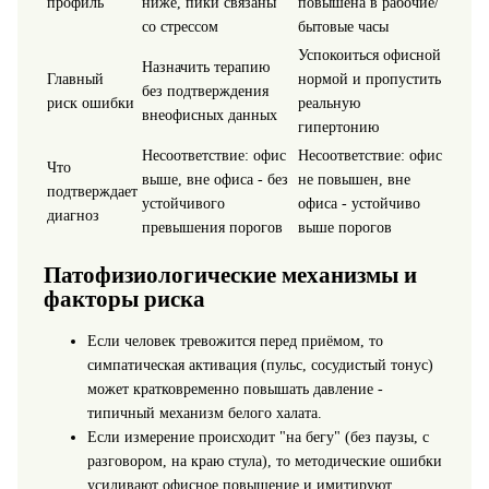
профиль
ниже, пики связаны
повышена в рабочие/
со стрессом
бытовые часы
Успокоиться офисной
Назначить терапию
Главный
нормой и пропустить
без подтверждения
риск ошибки
реальную
внеофисных данных
гипертонию
Несоответствие: офис
Несоответствие: офис
Что
выше, вне офиса - без
не повышен, вне
подтверждает
устойчивого
офиса - устойчиво
диагноз
превышения порогов
выше порогов
Патофизиологические механизмы и
факторы риска
Если человек тревожится перед приёмом, то
симпатическая активация (пульс, сосудистый тонус)
может кратковременно повышать давление -
типичный механизм белого халата.
Если измерение происходит "на бегу" (без паузы, с
разговором, на краю стула), то методические ошибки
усиливают офисное повышение и имитируют