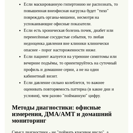
Если маскированную гипертонию не распознать, то
повышенная внеофисная нагрузка будет "тихо"
повреждать органы-мишени, несмотря на
успокаивающие офисные показатели.
Если есть хроническая болезнь почек, диабет или
перенесённые сосудистые события, то любая
недооценка давления вне клиники клинически
опаснее - порог настороженности ниже.
Если пациент жалуется на утренние симптомы или
вечерние подъёмы, то ориентируйтесь на суточный
профиль и домашние серии, а не на один
кабинетный визит.
Если давление сильно колеблется, то важнее
оценивать повторяемость паттерна (в какие дни и
условия), чем разово "пойманную" цифру.
Методы диагностики: офисные
измерения, ДМА/АМТ и домашний
мониторинг
Смысл диагностики - не "поймать красивое число", а