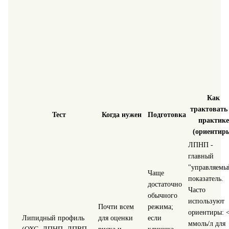
Как
трактовать
Тест
Когда нужен
Подготовка
практике
(ориентир
ЛПНП -
главный
"управляемы
Чаще
показатель.
достаточно
Часто
обычного
используют
Почти всем
режима;
ориентиры: <
Липидный профиль
для оценки
если
ммоль/л для