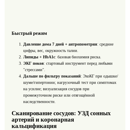
Быстрый режим
Давление дома 7 дней + антропометрия
: средние
цифры, вес, окружность талии.
Липиды + HbA1c
: базовая биохимия риска.
ЭКГ покоя
: стартовый инструмент перед любыми
"стрессами".
Дальше по фильтру показаний
: ЭхоКГ при одышке/
шуме/гипертонии; нагрузочный тест при симптомах
на усилие; визуализация сосудов при
промежуточном риске или отягощённой
наследственности.
Сканирование сосудов: УЗД сонных
артерий и коронарная
кальцификация