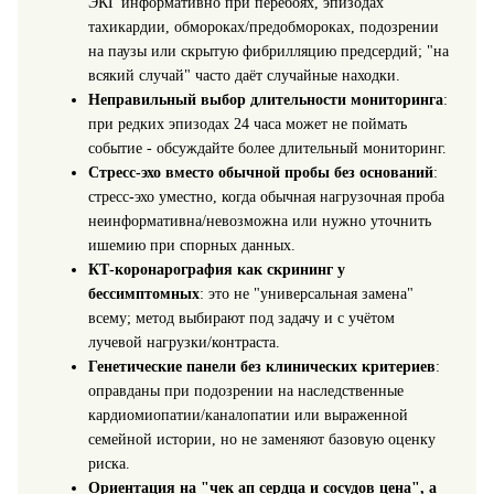
ЭКГ информативно при перебоях, эпизодах
тахикардии, обмороках/предобмороках, подозрении
на паузы или скрытую фибрилляцию предсердий; "на
всякий случай" часто даёт случайные находки.
Неправильный выбор длительности мониторинга
:
при редких эпизодах 24 часа может не поймать
событие - обсуждайте более длительный мониторинг.
Стресс‑эхо вместо обычной пробы без оснований
:
стресс‑эхо уместно, когда обычная нагрузочная проба
неинформативна/невозможна или нужно уточнить
ишемию при спорных данных.
КТ‑коронарография как скрининг у
бессимптомных
: это не "универсальная замена"
всему; метод выбирают под задачу и с учётом
лучевой нагрузки/контраста.
Генетические панели без клинических критериев
:
оправданы при подозрении на наследственные
кардиомиопатии/каналопатии или выраженной
семейной истории, но не заменяют базовую оценку
риска.
Ориентация на "чек ап сердца и сосудов цена", а