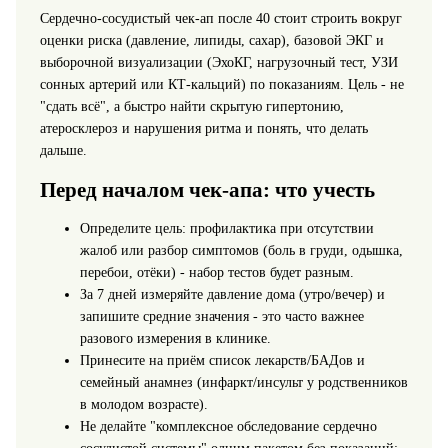
Сердечно‑сосудистый чек‑ап после 40 стоит строить вокруг
оценки риска (давление, липиды, сахар), базовой ЭКГ и
выборочной визуализации (ЭхоКГ, нагрузочный тест, УЗИ
сонных артерий или КТ‑кальций) по показаниям. Цель - не
"сдать всё", а быстро найти скрытую гипертонию,
атеросклероз и нарушения ритма и понять, что делать
дальше.
Перед началом чек‑апа: что учесть
Определите цель: профилактика при отсутствии
жалоб или разбор симптомов (боль в груди, одышка,
перебои, отёки) - набор тестов будет разным.
За 7 дней измеряйте давление дома (утро/вечер) и
запишите средние значения - это часто важнее
разового измерения в клинике.
Принесите на приём список лекарств/БАДов и
семейный анамнез (инфаркт/инсульт у родственников
в молодом возрасте).
Не делайте "комплексное обследование сердечно