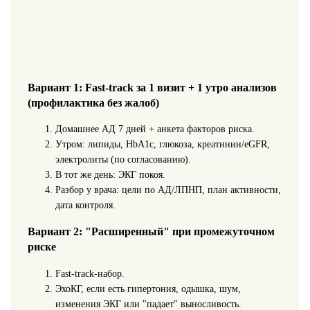
Вариант 1: Fast‑track за 1 визит + 1 утро анализов
(профилактика без жалоб)
Домашнее АД 7 дней + анкета факторов риска.
Утром: липиды, HbA1c, глюкоза, креатинин/eGFR,
электролиты (по согласованию).
В тот же день: ЭКГ покоя.
Разбор у врача: цели по АД/ЛПНП, план активности,
дата контроля.
Вариант 2: "Расширенный" при промежуточном
риске
Fast‑track‑набор.
ЭхоКГ, если есть гипертония, одышка, шум,
изменения ЭКГ или "падает" выносливость.