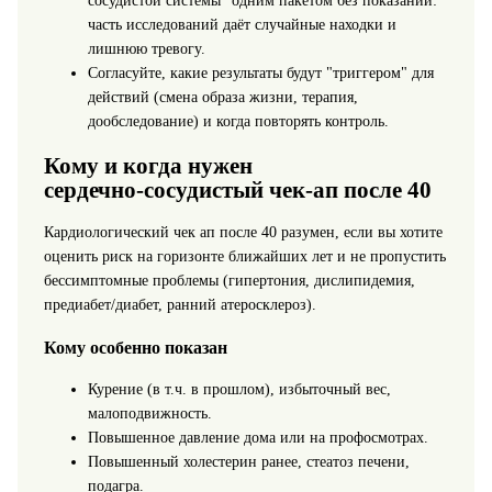
сосудистой системы" одним пакетом без показаний:
часть исследований даёт случайные находки и
лишнюю тревогу.
Согласуйте, какие результаты будут "триггером" для
действий (смена образа жизни, терапия,
дообследование) и когда повторять контроль.
Кому и когда нужен
сердечно‑сосудистый чек‑ап после 40
Кардиологический чек ап после 40 разумен, если вы хотите
оценить риск на горизонте ближайших лет и не пропустить
бессимптомные проблемы (гипертония, дислипидемия,
предиабет/диабет, ранний атеросклероз).
Кому особенно показан
Курение (в т.ч. в прошлом), избыточный вес,
малоподвижность.
Повышенное давление дома или на профосмотрах.
Повышенный холестерин ранее, стеатоз печени,
подагра.