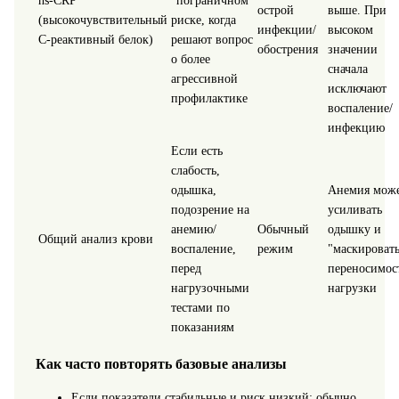
hs‑CRP
"пограничном"
острой
выше. При
(высокочувствительный
риске, когда
инфекции/
высоком
С‑реактивный белок)
решают вопрос
обострения
значении
о более
сначала
агрессивной
исключают
профилактике
воспаление/
инфекцию
Если есть
слабость,
одышка,
Анемия мож
подозрение на
усиливать
анемию/
Обычный
одышку и
Общий анализ крови
воспаление,
режим
"маскировать
перед
переносимос
нагрузочными
нагрузки
тестами по
показаниям
Как часто повторять базовые анализы
Если показатели стабильные и риск низкий: обычно