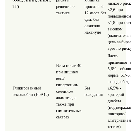
(ОХС, ЛПНП, ЛПВП,
риска и
клиника
низкого риск
ТГ)
решения о
просит - 8-
<2,6 при
тактике
12 часов без
повышенном
еды, без
<1,8 при оче
алкоголя
высоком
накануне
(окончатель
цель выбирае
врач по риск
Часто
применяют: 
Всем после 40
5,6% - обыч
при лишнем
норма; 5,7-6
весе/
- предиабет;
гипертонии/
Гликированный
Без
≥6,5% -
семейном
гемоглобин (HbA1c)
голодания
критерий
анамнезе, а
диабета
также при
(подтвержда
сомнительных
повторно/
сахарах
альтернатив
тестом)