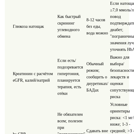
Если натоща
≥7,0 ммоль/л
Как быстрый
повод
8-12 часов
скрининг
подтверждат
Глюкоза натощак
без еды,
углеводного
диабет;
вода можно
обмена
"пограничны
значения лу
уточнять Hb
Важно для
Если есть/
Обычный
выбора/
подозревается
режим;
безопасност
Креатинин с расчётом
гипертония,
сообщить о
лекарств и
eGFR, калий/натрий
планируется
диуретиках/
оценки
терапия, есть
БАДах
сопутствующ
отёки
риска
Условные
ориентиры
Не обязателен
риска: <1 мг/
всем; полезен
ниже; 1-3 -
при
Сдавать вне
средний; >3 