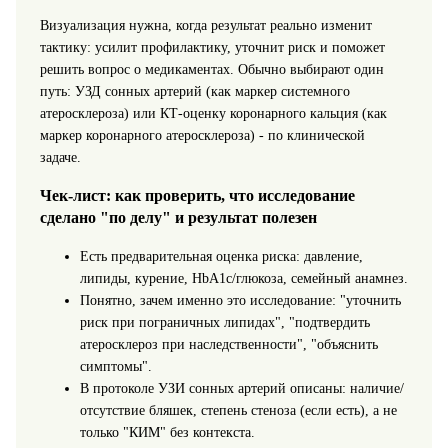
Визуализация нужна, когда результат реально изменит
тактику: усилит профилактику, уточнит риск и поможет
решить вопрос о медикаментах. Обычно выбирают один
путь: УЗД сонных артерий (как маркер системного
атеросклероза) или КТ‑оценку коронарного кальция (как
маркер коронарного атеросклероза) - по клинической
задаче.
Чек‑лист: как проверить, что исследование
сделано "по делу" и результат полезен
Есть предварительная оценка риска: давление,
липиды, курение, HbA1c/глюкоза, семейный анамнез.
Понятно, зачем именно это исследование: "уточнить
риск при пограничных липидах", "подтвердить
атеросклероз при наследственности", "объяснить
симптомы".
В протоколе УЗИ сонных артерий описаны: наличие/
отсутствие бляшек, степень стеноза (если есть), а не
только "КИМ" без контекста.