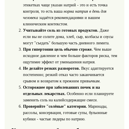
этикетках чаще указан натрий - это и есть точка
контроля, то есть ваша
норма натрия в день для
человека
задаётся рекомендациями и вашим
клиническим контекстом.
Учитывайте соль из готовых продуктов.
Даже
если вы не солите дома, хлеб, сыр, колбасы и соусы
могут "съедать" большую часть дневного лимита.
При гипертонии цель обычно строже.
Чем выше
исходное давление и чем больше факторов риска, тем
ощутимее эффект от уменьшения натрия.
Не делайте резких разворотов.
Вкус адаптируется
постепенно; резкий отказ часто заканчивается
срывом и возвратом к прежним привычкам.
Осторожнее при заболеваниях почек и на
отдельных лекарствах.
Особенно если планируете
заменить соль на калийсодержащие смеси.
Проверяйте "солёные" категории.
Маринады,
рассолы, консервация, готовые супы, бульонные
кубики - частые лидеры по натрию.