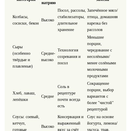
натрию
Посол, рассолы,
Запечённое мясо/
Колбасы,
стабилизаторы,
птица, домашняя
Высоко
сосиски, бекон
длительное
нарезка без
хранение
рассолов
Меньшие
порции,
Сыры
Технология
чередование с
(особенно
Средне-
созревания и
несолёными/
твёрдые и
высоко
посол
менее солёными
плавленые)
молочными
продуктами
Сокращение
Соль в
порции, выбор
Хлеб, лаваш,
рецептуре
Средне
вариантов с
лепёшки
почти всегда
более "чистой"
есть
рецептурой
Соусы: соевый,
Консервация и
Соус на основе
кетчуп,
выраженный
йогурта, лимона/
Высоко
готовые
вкус за счёт
уксуса, трав,