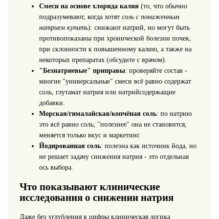
Смеси на основе хлорида калия
(то, что обычно
подразумевают, когда хотят
соль с пониженным
натрием купить
): снижают натрий, но могут быть
противопоказаны при хронической болезни почек,
при склонности к повышенному калию, а также на
некоторых препаратах (обсудите с врачом).
"Безнатриевые" приправы
: проверяйте состав -
многие "универсальные" смеси всё равно содержат
соль, глутамат натрия или натрийсодержащие
добавки.
Морская/гималайская/копчёная соль
: по натрию
это всё равно соль; "полезнее" она не становится,
меняется только вкус и маркетинг.
Йодированная соль
: полезна как источник йода, но
не решает задачу снижения натрия - это отдельная
ось выбора.
Что показывают клинические
исследования о снижении натрия
Даже без углубления в цифры клиническая логика