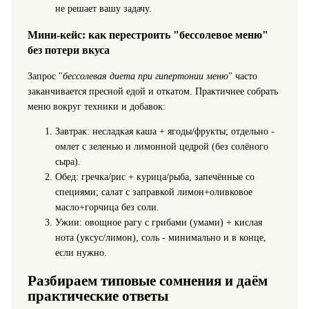
не решает вашу задачу.
Мини-кейс: как перестроить "бессолевое меню"
без потери вкуса
Запрос "
бессолевая диета при гипертонии меню
" часто
заканчивается пресной едой и откатом. Практичнее собрать
меню вокруг техники и добавок:
Завтрак: несладкая каша + ягоды/фрукты; отдельно -
омлет с зеленью и лимонной цедрой (без солёного
сыра).
Обед: гречка/рис + курица/рыба, запечённые со
специями; салат с заправкой лимон+оливковое
масло+горчица без соли.
Ужин: овощное рагу с грибами (умами) + кислая
нота (уксус/лимон), соль - минимально и в конце,
если нужно.
Разбираем типовые сомнения и даём
практические ответы