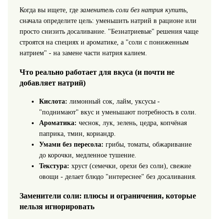
Когда вы ищете, где
заменитель соли без натрия купить
,
сначала определите цель: уменьшить натрий в рационе или
просто снизить досаливание. "Безнатриевые" решения чаще
строятся на специях и ароматике, а "соли с пониженным
натрием" - на замене части натрия калием.
Что реально работает для вкуса (и почти не
добавляет натрий)
Кислота:
лимонный сок, лайм, уксусы -
"поднимают" вкус и уменьшают потребность в соли.
Ароматика:
чеснок, лук, зелень, цедра, копчёная
паприка, тмин, кориандр.
Умами без пересола:
грибы, томаты, обжаривание
до корочки, медленное тушение.
Текстура:
хруст (семечки, орехи без соли), свежие
овощи - делает блюдо "интереснее" без досаливания.
Заменители соли: плюсы и ограничения, которые
нельзя игнорировать