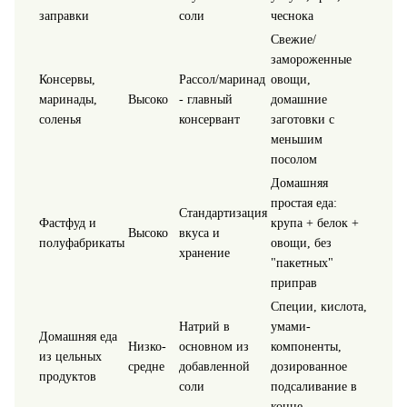
заправки
соли
чеснока
Свежие/
замороженные
Консервы,
Рассол/маринад
овощи,
маринады,
Высоко
- главный
домашние
соленья
консервант
заготовки с
меньшим
посолом
Домашняя
простая еда:
Стандартизация
Фастфуд и
крупа + белок +
Высоко
вкуса и
полуфабрикаты
овощи, без
хранение
"пакетных"
приправ
Специи, кислота,
Натрий в
умами-
Домашняя еда
Низко-
основном из
компоненты,
из цельных
средне
добавленной
дозированное
продуктов
соли
подсаливание в
конце