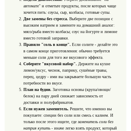
автомате" и отметьте продукты, после которых чаще
хочется пить: соусы, сыр, колбасы, готовые супы.
Две замены без стресса.
Выберите две позиции с
высоким натрием и замените на домашний аналог:
мясо/рыба вместо колбасы; соус на йогурте и лимоне
вместо готовой заправки.
Правило "соль в конце".
Если солите - делайте это
в самом конце приготовления: обычно требуется
меньше соли для того же вкусового эффекта.
Соберите "вкусовой набор".
Держите на кухне
лимон/уксус, чеснок, паприку, сушёные травы,
перец, цедру - ими вы закрываете большую часть
потребности во вкусе.
План на будни.
Заготовка основы (крупа/овощи/
белок) на пару дней снижает зависимость от
доставки и полуфабрикатов.
Если нужен заменитель.
Решите, что именно вы
покупаете: специи без соли или смесь с калием. И
только после этого ищите, где
заменитель соли без
натрия купить
- иначе легко взять продукт, который