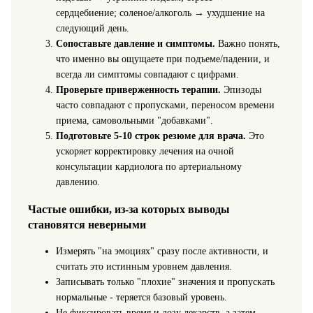
сердцебиение; соленое/алкоголь → ухудшение на
следующий день.
Сопоставьте давление и симптомы.
Важно понять,
что именно вы ощущаете при подъеме/падении, и
всегда ли симптомы совпадают с цифрами.
Проверьте приверженность терапии.
Эпизоды
часто совпадают с пропусками, переносом времени
приема, самовольными "добавками".
Подготовьте 5-10 строк резюме для врача.
Это
ускоряет корректировку лечения на очной
консультации кардиолога по артериальному
давлению.
Частые ошибки, из-за которых выводы
становятся неверными
Измерять "на эмоциях" сразу после активности, и
считать это истинным уровнем давления.
Записывать только "плохие" значения и пропускать
нормальные - теряется базовый уровень.
Не фиксировать время и дозу лекарств, а затем