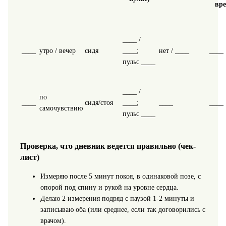
вр
____ /
____
утро / вечер
сидя
____;
нет / ____
____
пульс ____
____ /
по
____
сидя/стоя
____;
____
____
самочувствию
пульс ____
Проверка, что дневник ведется правильно (чек-
лист)
Измеряю после 5 минут покоя, в одинаковой позе, с
опорой под спину и рукой на уровне сердца.
Делаю 2 измерения подряд с паузой 1-2 минуты и
записываю оба (или среднее, если так договорились с
врачом).