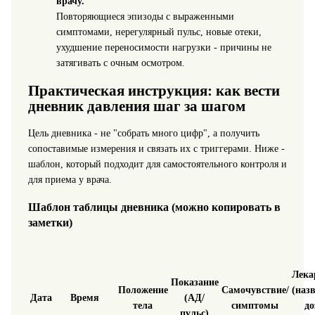
врачу.
Повторяющиеся эпизоды с выраженными
симптомами, нерегулярный пульс, новые отеки,
ухудшение переносимости нагрузки - причины не
затягивать с очным осмотром.
Практическая инструкция: как вести
дневник давления шаг за шагом
Цель дневника - не "собрать много цифр", а получить
сопоставимые измерения и связать их с триггерами. Ниже -
шаблон, который подходит для самостоятельного контроля и
для приема у врача.
Шаблон таблицы дневника (можно копировать в
заметки)
Лека
Показание
Положение
Самочувствие/
(наз
Дата
Время
(АД/
тела
симптомы
до
пульс)