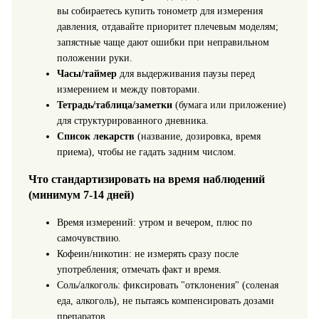
вы собираетесь купить тонометр для измерения
давления, отдавайте приоритет плечевым моделям;
запястные чаще дают ошибки при неправильном
положении руки.
Часы/таймер
для выдерживания паузы перед
измерением и между повторами.
Тетрадь/таблица/заметки
(бумага или приложение)
для структурированного дневника.
Список лекарств
(название, дозировка, время
приема), чтобы не гадать задним числом.
Что стандартизировать на время наблюдений
(минимум 7-14 дней)
Время измерений: утром и вечером, плюс по
самочувствию.
Кофеин/никотин: не измерять сразу после
употребления; отмечать факт и время.
Соль/алкоголь: фиксировать "отклонения" (соленая
еда, алкоголь), не пытаясь компенсировать дозами
препаратов.