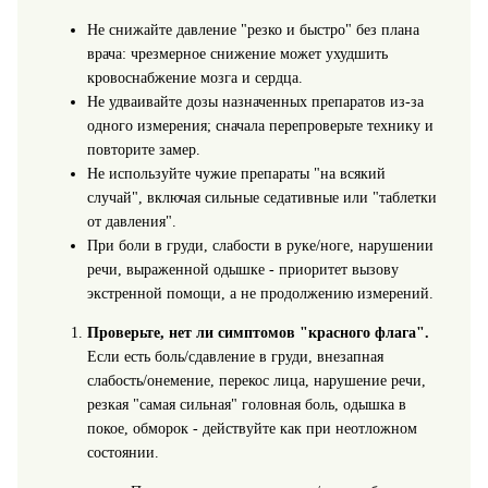
Не снижайте давление "резко и быстро" без плана
врача: чрезмерное снижение может ухудшить
кровоснабжение мозга и сердца.
Не удваивайте дозы назначенных препаратов из-за
одного измерения; сначала перепроверьте технику и
повторите замер.
Не используйте чужие препараты "на всякий
случай", включая сильные седативные или "таблетки
от давления".
При боли в груди, слабости в руке/ноге, нарушении
речи, выраженной одышке - приоритет вызову
экстренной помощи, а не продолжению измерений.
Проверьте, нет ли симптомов "красного флага".
Если есть боль/сдавление в груди, внезапная
слабость/онемение, перекос лица, нарушение речи,
резкая "самая сильная" головная боль, одышка в
покое, обморок - действуйте как при неотложном
состоянии.