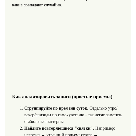
какие совпадают случайно.
Как анализировать записи (простые приемы)
Сгруппируйте по времени суток.
Отдельно утро/
вечер/эпизоды по самочувствию - так легче заметить
стабильные паттерны.
Найдите повторяющиеся "связки".
Например:
недосып → утренний подъем; стресс →