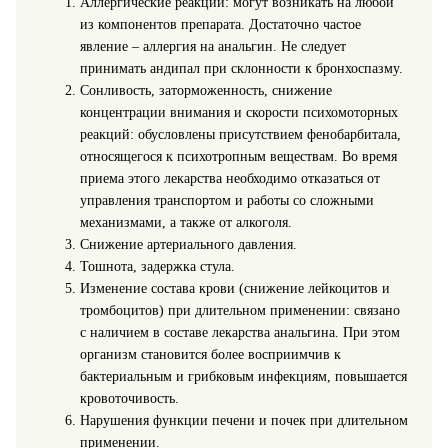
Аллергические реакции: могут возникать на любой
из компонентов препарата. Достаточно частое
явление – аллергия на анальгин. Не следует
принимать андипал при склонности к бронхоспазму.
Сонливость, заторможенность, снижение
концентрации внимания и скорости психомоторных
реакций: обусловлены присутствием фенобарбитала,
относящегося к психотропным веществам. Во время
приема этого лекарства необходимо отказаться от
управления транспортом и работы со сложными
механизмами, а также от алкоголя.
Снижение артериального давления.
Тошнота, задержка стула.
Изменение состава крови (снижение лейкоцитов и
тромбоцитов) при длительном применении: связано
с наличием в составе лекарства анальгина. При этом
организм становится более восприимчив к
бактериальным и грибковым инфекциям, повышается
кровоточивость.
Нарушения функции печени и почек при длительном
применении.