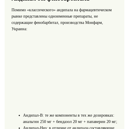
Помимо «классического» андипала на фармацевтическом
рынке представлены одноименные препараты, не
содержащие фенобарбитал, производства Монфарм,
Украина:
Андипал-В: те же компоненты в тех же дозировках:
анальгин 250 мг + бендазол 20 мг + папаверин 20 мг;
Андипал-Нео: в отличие от андипала составляющие