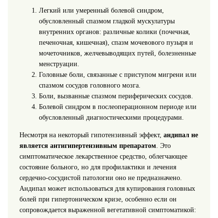
Легкий или умеренный болевой синдром,
обусловленный спазмом гладкой мускулатуры
внутренних органов: различные колики (почечная,
печеночная, кишечная), спазм мочевового пузыря и
мочеточников, желчевыводящих путей, болезненные
менструации.
Головные боли, связанные с приступом мигрени или
спазмом сосудов головного мозга.
Боли, вызванные спазмом периферических сосудов.
Болевой синдром в послеоперационном периоде или
обусловленный диагностическими процедурами.
Несмотря на некоторый гипотензивный эффект,
андипал не
является антигипертензивным препаратом
. Это
симптоматическое лекарственное средство, облегчающее
состояние больного, но для профилактики и лечения
сердечно-сосудистой патологии оно не предназначено.
Андипал может использоваться для купирования головных
болей при гипертоническом кризе, особенно если он
сопровождается выраженной вегетативной симптоматикой: