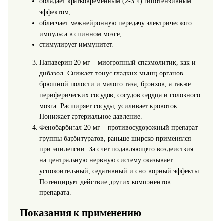
обладает кратковременным (2-3 ч) гипотензивным
эффектом;
облегчает межнейронную передачу электрического
импульса в спинном мозге;
стимулирует иммунитет.
Папаверин 20 мг – миотропный спазмолитик, как и
дибазол. Снижает тонус гладких мышц органов
брюшной полости и малого таза, бронхов, а также
периферических сосудов, сосудов сердца и головного
мозга. Расширяет сосуды, усиливает кровоток.
Понижает артериальное давление.
Фенобарбитал 20 мг – противосудорожный препарат
группы барбитуратов, раньше широко применялся
при эпилепсии. За счет подавляющего воздействия
на центральную нервную систему оказывает
успокоительный, седативный и снотворный эффекты.
Потенцирует действие других компонентов
препарата.
Показания к применению