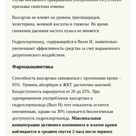
признаки симптома отмены.
Валсартан не влияет на уровень триглицеридов,
холестерина, мочевой кислоты и глюкозы. Во время
снижения давления частота пульса не меняется.
Гидрохлортиазид, содержащийся в Валзе Н, значительно
увеличивает эффективность средства за счет выраженного
диуретического воздействия.
Фармакокинетика
Способность валсартана связываться с протеинами крови –
95%. Уровень абсорбции в ЖКТ достаточно высокий.
Биодоступность варьируется от 20 до 25%. При
одновременном употреблении валсартана и
гидрохлортиазида (Валз Н) этот показатель остается
неизменным, однако на 30% снижается биологическая
доступность гидрохлортиазида.
Максимальная
концентрация активного компонента в плазме крови
наблюдается в среднем спустя 2 часа после первого