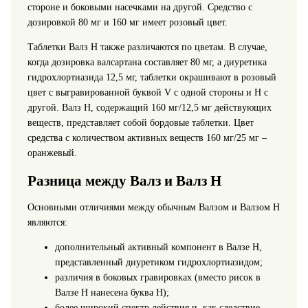
стороне и боковыми насечками на другой. Средство с
дозировкой 80 мг и 160 мг имеет розовый цвет.
Таблетки Валз Н также различаются по цветам. В случае,
когда дозировка валсартана составляет 80 мг, а диуретика
гидрохлортиазида 12,5 мг, таблетки окрашивают в розовый
цвет с выгравированной буквой V с одной стороны и Н с
другой. Валз Н, содержащий 160 мг/12,5 мг действующих
веществ, представляет собой бордовые таблетки. Цвет
средства с количеством активных веществ 160 мг/25 мг –
оранжевый.
Разница между Валз и Валз Н
Основными отличиями между обычным Валзом и Валзом Н
являются:
дополнительный активный компонент в Валзе Н,
представленный диуретиком гидрохлортиазидом;
различия в боковых гравировках (вместо рисок в
Валзе Н нанесена буква Н);
более широкий спектр действия и, как следствие,