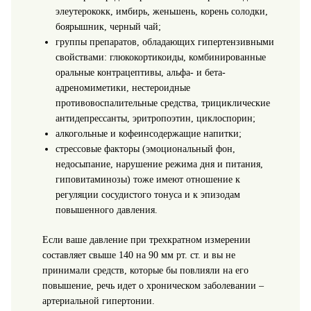
элеутерококк, имбирь, женьшень, корень солодки,
боярышник, черный чай;
группы препаратов, обладающих гипертензивными
свойствами: глюкокортикоиды, комбинированные
оральные контрацептивы, альфа- и бета-
адреномиметики, нестероидные
противовоспалительные средства, трициклические
антидепрессанты, эритропоэтин, циклоспорин;
алкогольные и кофеинсодержащие напитки;
стрессовые факторы (эмоциональный фон,
недосыпание, нарушение режима дня и питания,
гиповитаминозы) тоже имеют отношение к
регуляции сосудистого тонуса и к эпизодам
повышенного давления.
Если ваше давление при трехкратном измерении
составляет свыше 140 на 90 мм рт. ст. и вы не
принимали средств, которые бы повлияли на его
повышение, речь идет о хроническом заболевании –
артериальной гипертонии.