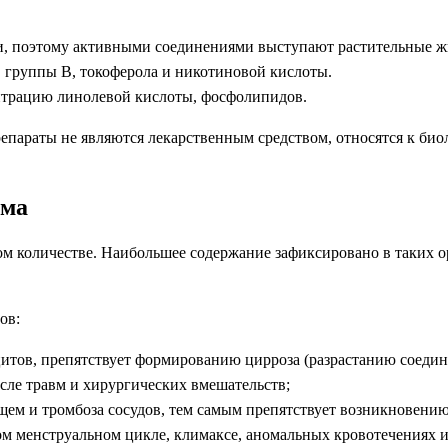
, поэтому активными соединениями выступают растительные ж
 группы В, токоферола и никотиновой кислоты.
ентрацию линолевой кислоты, фосфолипидов.
препараты не являются лекарственным средством, относятся к би
зма
м количестве. Наибольшее содержание зафиксировано в таких ор
ов:
тов, препятствует формированию цирроза (разрастанию соедин
ле травм и хирургических вмешательств;
ющем и тромбоза сосудов, тем самым препятствует возникновению
 менструальном цикле, климаксе, аномальных кровотечениях и