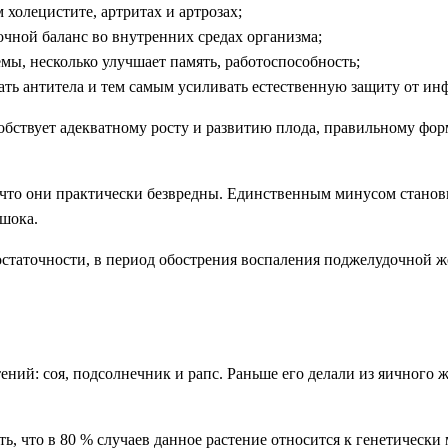
холецистите, артритах и артрозах;
чной баланс во внутренних средах организма;
мы, несколько улучшает память, работоспособность;
ь антитела и тем самым усиливать естественную защиту от ин
обствует адекватному росту и развитию плода, правильному фо
 что они практически безвредны. Единственным минусом станов
 шока.
таточности, в период обострения воспаления поджелудочной жел
ний: соя, подсолнечник и рапс. Раньше его делали из яичного 
ать, что в 80 % случаев данное растение относится к генетичес